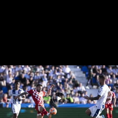
Resumen en vídeo del Leganés-Girona (1-1)
Leganés 1-1 Girona: resistencia
pepinera en Butarque para seguir
con vida
Pablo Sánchez
24 ABR 2025 - 20:58h.