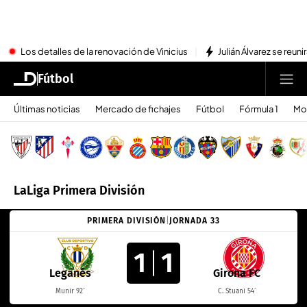
Los detalles de la renovación de Vinicius
Julián Álvarez se reu
Fútbol
Últimas noticias
Mercado de fichajes
Fútbol
Fórmula 1
Mo
LaLiga Primera División
PRIMERA DIVISIÓN
|
JORNADA 33
1
1
Leganés
Girona FC
Munir 92´
C. Stuani 54´