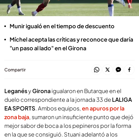
Stuani adelantó a los de Míchel
Munir igualó en el tiempo de descuento
Míchel acepta las críticas y reconoce que daría
"un paso al lado" en el Girona
Compartir
Leganés
y
Girona
igualaron en Butarque en el
duelo correspondiente a la jornada 33 de
LALIGA
EA SPORTS
. Ambos equipos,
en apuros por la
zona baja
, sumaron un insuficiente punto que dejó
mejor sabor de boca a los pepineros por la forma
en la que se consiguió. Stuani adelantó a los