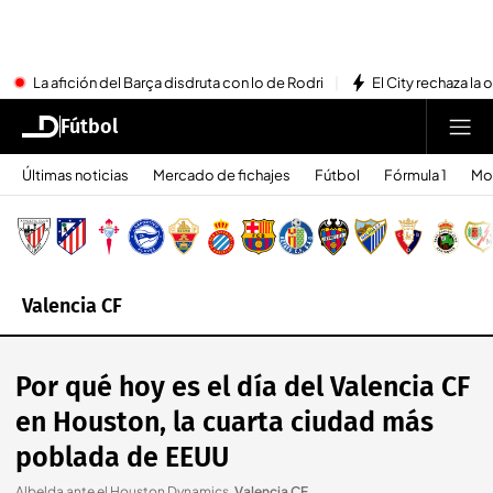
La afición del Barça disdruta con lo de Rodri
El City rechaza la 
Fútbol
Últimas noticias
Mercado de fichajes
Fútbol
Fórmula 1
Mo
Valencia CF
Por qué hoy es el día del Valencia CF
en Houston, la cuarta ciudad más
poblada de EEUU
Albelda ante el Houston Dynamics
.
Valencia CF