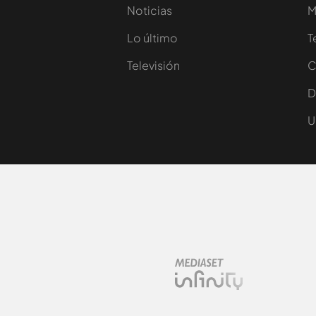
Noticias
M
Lo último
T
Televisión
C
D
U