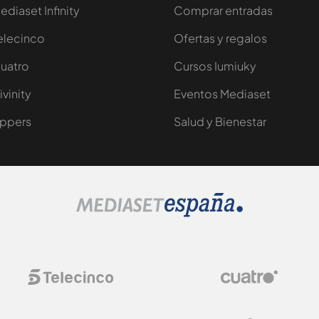
ediaset Infinity
Comprar entradas
elecinco
Ofertas y regalos
uatro
Cursos Iumiuky
ivinity
Eventos Mediaset
ppers
Salud y Bienestar