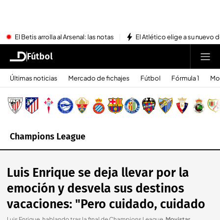
El Betis arrolla al Arsenal: las notas
El Atlético elige a su nuevo 
Fútbol
Últimas noticias
Mercado de fichajes
Fútbol
Fórmula 1
Mo
Champions League
Luis Enrique se deja llevar por la
emoción y desvela sus destinos
vacaciones: "Pero cuidado, cuidado
Luis Enrique, hablando tras la final de Champions League
.
Movistar