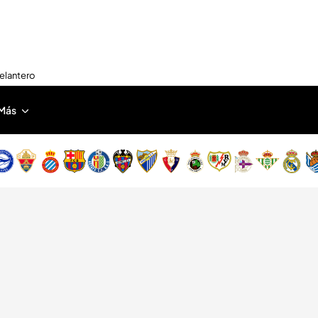
delantero
Más