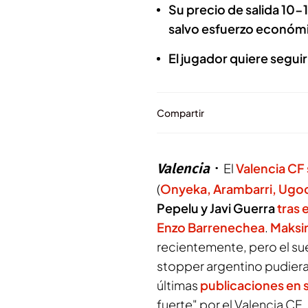
Su precio de salida 10-
salvo esfuerzo económ
El jugador quiere segui
Compartir
Valencia
El
Valencia CF
(
Onyeka, Arambarri, Ug
Pepelu y Javi Guerra
tras 
Enzo Barrenechea
.
Maksi
recientemente, pero el sue
stopper argentino pudiera c
últimas
publicaciones en 
fuerte" por el Valencia CF.