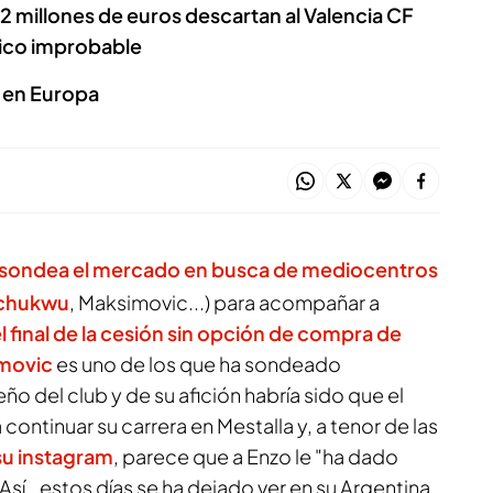
12 millones de euros descartan al Valencia CF
ico improbable
r en Europa
sondea el mercado en busca de mediocentros
ochukwu
, Maksimovic...) para acompañar a
el final de la cesión sin opción de compra de
movic
es uno de los que ha sondeado
ño del club y de su afición habría sido que el
ontinuar su carrera en Mestalla y, a tenor de las
su instagram
, parece que a Enzo le "ha dado
 Así,. estos días se ha dejado ver en su Argentina