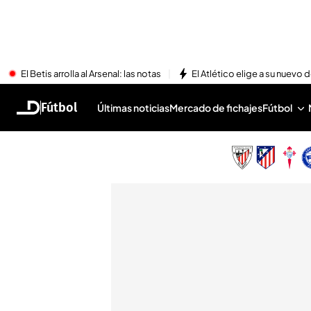
El Betis arrolla al Arsenal: las notas
El Atlético elige a su nuevo 
Fútbol
Últimas noticias
Mercado de fichajes
Fútbol