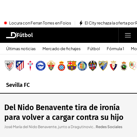
Locura con Ferran Torres en Foios
El City rechaza la oferta por 
Fútbol
Últimas noticias
Mercado de fichajes
Fútbol
Fórmula 1
Mo
Sevilla FC
Del Nido Benavente tira de ironía
para volver a cargar contra su hijo
José María del Nido Benavente, junto a Dragutinovic.
.
Redes Sociales