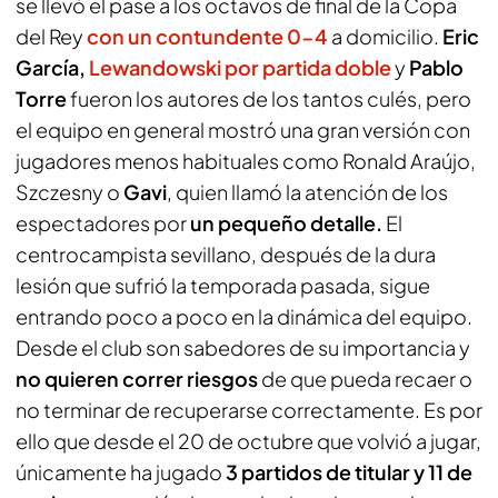
se llevó el pase a los octavos de final de la Copa
del Rey
con un contundente 0-4
a domicilio.
Eric
García,
Lewandowski por partida doble
y
Pablo
Torre
fueron los autores de los tantos culés, pero
el equipo en general mostró una gran versión con
jugadores menos habituales como Ronald Araújo,
Szczesny o
Gavi
, quien llamó la atención de los
espectadores por
un pequeño detalle.
El
centrocampista sevillano, después de la dura
lesión que sufrió la temporada pasada, sigue
entrando poco a poco en la dinámica del equipo.
Desde el club son sabedores de su importancia y
no quieren correr riesgos
de que pueda recaer o
no terminar de recuperarse correctamente. Es por
ello que desde el 20 de octubre que volvió a jugar,
únicamente ha jugado
3 partidos de titular y 11 de