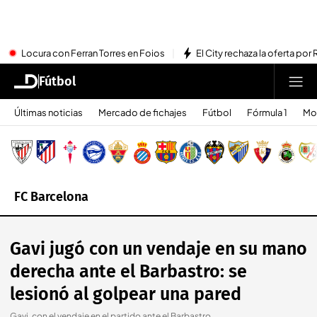
Locura con Ferran Torres en Foios
El City rechaza la oferta por 
Fútbol
Últimas noticias
Mercado de fichajes
Fútbol
Fórmula 1
Mo
FC Barcelona
Gavi jugó con un vendaje en su mano
derecha ante el Barbastro: se
lesionó al golpear una pared
Gavi, con el vendaje en el partido ante el Barbastro