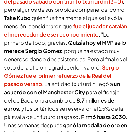
del pasado sábado con triunfo txuri urdin (3-0)
,
pero algunos de sus propios compañeros, como
Take Kubo
quien fue finalmente el que se llevó la
mención, consideraron que
fue el jugador catalán
el merecedor de ese reconocimiento
: "Lo
primero de todo, gracias.
Quizás hoy el MVP se lo
merece Sergio Gómez
, porque ha estado muy
generoso dando dos asistencias. Pero al final es el
voto de la afición, agradecerlo", valoró.
Sergio
Gómez fue el primer refuerzo de la Real del
pasado verano
. La entidad txuri urdin llegó a
un
acuerdo con el Manchester City
para el fichaje
del de Badalona a cambio de
8,7 millones de
euros
, y los británicos se reservaron el 25% de la
plusvalía de un futuro traspaso.
Firmó hasta 2030.
Unas semanas después
ganó la medalla de oro en