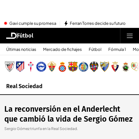
Gavi cumple su promesa
Ferran Torres decide su futuro
Fútbol
Últimas noticias
Mercado de fichajes
Fútbol
Fórmula 1
Mo
Real Sociedad
La reconversión en el Anderlecht
que cambió la vida de Sergio Gómez
Sergio Gómez triunfa en la Real Sociedad.