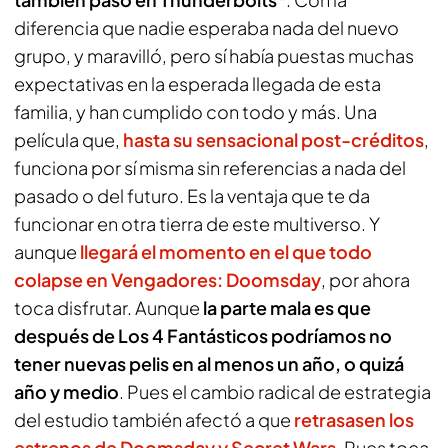
diferencia que nadie esperaba nada del nuevo
grupo, y maravilló, pero sí había puestas muchas
expectativas en la esperada llegada de esta
familia, y han cumplido con todo y más. Una
película que,
hasta su sensacional post-créditos
,
funciona por sí misma sin referencias a nada del
pasado o del futuro. Es la ventaja que te da
funcionar en otra tierra de este multiverso. Y
aunque
llegará el momento en el que todo
colapse en
Vengadores: Doomsday
, por ahora
toca disfrutar. Aunque
la parte mala es que
después de
Los 4 Fantásticos
podríamos no
tener nuevas pelis en al menos un año, o quizá
año y medio
. Pues el cambio radical de estrategia
del estudio también afectó a que
retrasasen los
estrenos de
Doomsday
y
Secret Wars
. Pues toca