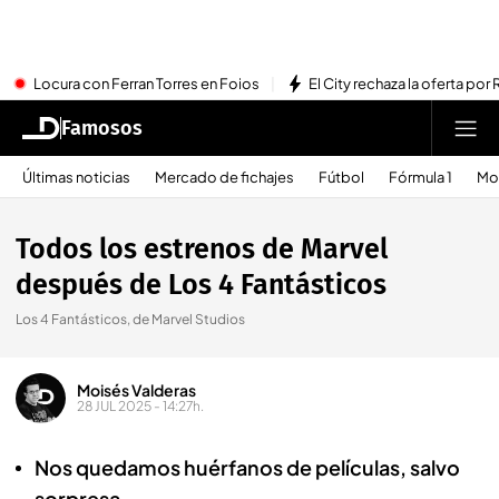
Locura con Ferran Torres en Foios
El City rechaza la oferta por 
Famosos
Últimas noticias
Mercado de fichajes
Fútbol
Fórmula 1
Mo
Todos los estrenos de Marvel
después de Los 4 Fantásticos
Los 4 Fantásticos, de Marvel Studios
Moisés Valderas
28 JUL 2025 - 14:27h.
Nos quedamos huérfanos de películas, salvo
sorpresa