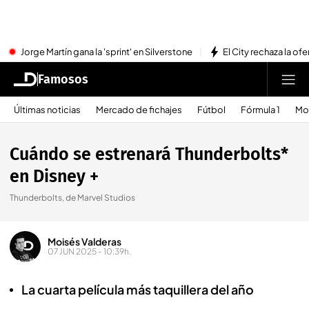
Jorge Martín gana la 'sprint' en Silverstone
El City rechaza la ofe
Famosos
Últimas noticias
Mercado de fichajes
Fútbol
Fórmula 1
Mo
Cuándo se estrenará Thunderbolts*
en Disney +
Thunderbolts, de Marvel Studios
Moisés Valderas
07 JUN 2025 - 10:39h.
La cuarta película más taquillera del año