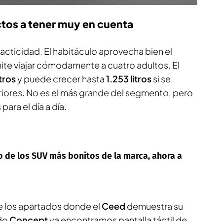
tos a tener muy en cuenta
acticidad. El habitáculo aprovecha bien el
ite viajar cómodamente a cuatro adultos. El
itros
y puede crecer hasta
1.253 litros
si se
riores. No es el más grande del segmento, pero
para el día a día.
o de los SUV más bonitos de la marca, ahora a
e los apartados donde el
Ceed
demuestra su
ado
Concept
ya encontramos pantalla táctil de