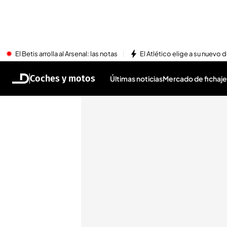
El Betis arrolla al Arsenal: las notas
El Atlético elige a su nuevo 
Coches y motos
Últimas noticias
Mercado de fichaje