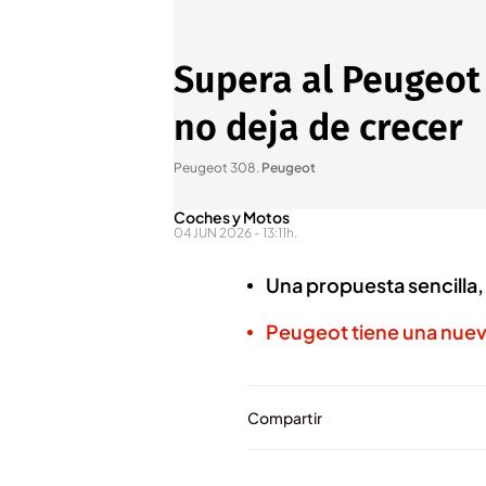
Supera al Peugeot
no deja de crecer
Peugeot 308
.
Peugeot
Coches y Motos
04 JUN 2026 - 13:11h.
Una propuesta sencilla,
Peugeot tiene una nuev
Compartir