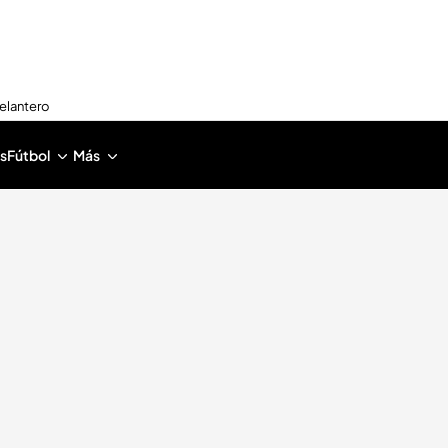
delantero
s
Fútbol
Más