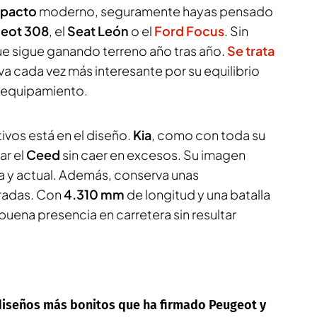
pacto
moderno, seguramente hayas pensado
eot 308
, el
Seat León
o el
Ford Focus
. Sin
e sigue ganando terreno año tras año.
Se trata
iva cada vez más interesante por su equilibrio
y equipamiento.
ivos está en el diseño.
Kia
, como con toda su
ar el
Ceed
sin caer en excesos. Su imagen
va y actual. Además, conserva unas
radas. Con
4.310 mm
de longitud y una batalla
 buena presencia en carretera sin resultar
 diseños más bonitos que ha firmado Peugeot y