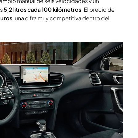
cambio manual de seis velocidades y un
as
5,2 litros cada 100 kilómetros
. El precio de
euros
, una cifra muy competitiva dentro del