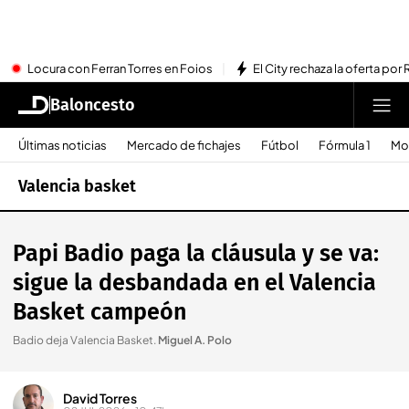
Locura con Ferran Torres en Foios
El City rechaza la oferta por 
Baloncesto
Últimas noticias
Mercado de fichajes
Fútbol
Fórmula 1
Mo
Valencia basket
Papi Badio paga la cláusula y se va:
sigue la desbandada en el Valencia
Basket campeón
Badio deja Valencia Basket
.
Miguel A. Polo
David Torres