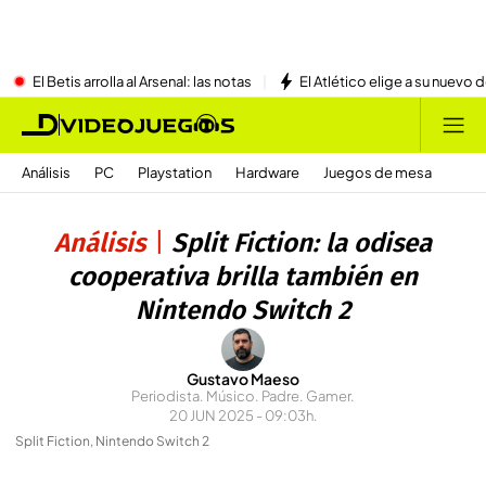
El Betis arrolla al Arsenal: las notas
El Atlético elige a su nuevo 
Análisis
PC
Playstation
Hardware
Juegos de mesa
Análisis
Split Fiction: la odisea
cooperativa brilla también en
Nintendo Switch 2
Gustavo Maeso
Periodista. Músico. Padre. Gamer.
20 JUN 2025 - 09:03h.
Split Fiction, Nintendo Switch 2