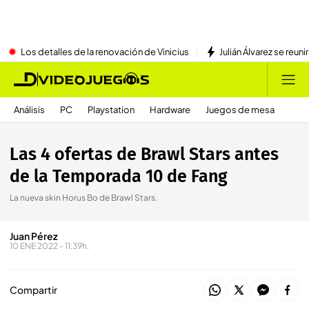
Los detalles de la renovación de Vinicius
Julián Álvarez se reu
Análisis
PC
Playstation
Hardware
Juegos de mesa
Las 4 ofertas de Brawl Stars antes
de la Temporada 10 de Fang
La nueva skin Horus Bo de Brawl Stars.
Juan Pérez
10 ENE 2022 - 11:39h.
Compartir