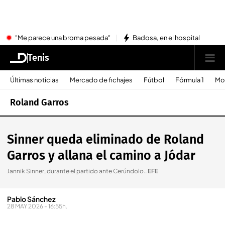
"Me parece una broma pesada"
Badosa, en el hospital
Tenis
Últimas noticias
Mercado de fichajes
Fútbol
Fórmula 1
Mo
Roland Garros
Sinner queda eliminado de Roland
Garros y allana el camino a Jódar
Jannik Sinner, durante el partido ante Cerúndolo.
.
EFE
Pablo Sánchez
28 MAY 2026 - 16:55h.