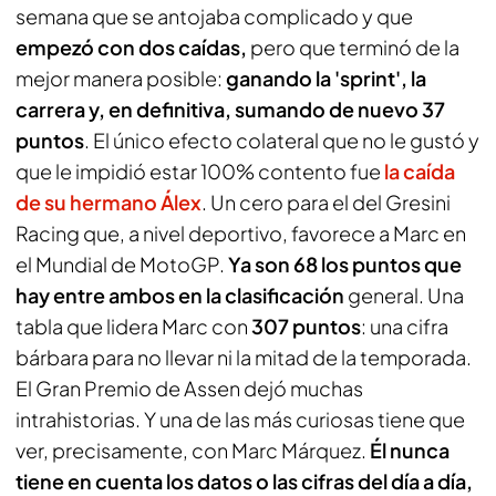
semana que se antojaba complicado y que
empezó con dos caídas,
pero que terminó de la
mejor manera posible:
ganando la 'sprint', la
carrera y, en definitiva, sumando de nuevo 37
puntos
. El único efecto colateral que no le gustó y
que le impidió estar 100% contento fue
la caída
de su hermano Álex
. Un cero para el del Gresini
Racing que, a nivel deportivo, favorece a Marc en
el Mundial de MotoGP.
Ya son 68 los puntos que
hay entre ambos en la clasificación
general. Una
tabla que lidera Marc con
307 puntos
: una cifra
bárbara para no llevar ni la mitad de la temporada.
El Gran Premio de Assen dejó muchas
intrahistorias. Y una de las más curiosas tiene que
ver, precisamente, con Marc Márquez.
Él nunca
tiene en cuenta los datos o las cifras del día a día,