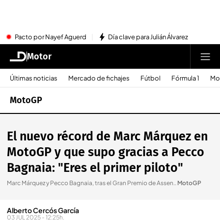
Pacto por Nayef Aguerd
Día clave para Julián Álvarez
Motor
Últimas noticias
Mercado de fichajes
Fútbol
Fórmula 1
Mo
MotoGP
El nuevo récord de Marc Márquez en
MotoGP y que supo gracias a Pecco
Bagnaia: "Eres el primer piloto"
Marc Márquez y Pecco Bagnaia, tras el Gran Premio de Assen.
.
MotoGP
Alberto Cercós García
03 JUL 2025 - 12:25h.