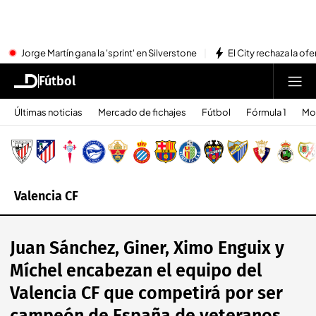
Jorge Martín gana la 'sprint' en Silverstone
El City rechaza la ofe
Fútbol
Últimas noticias
Mercado de fichajes
Fútbol
Fórmula 1
Mo
Valencia CF
Juan Sánchez, Giner, Ximo Enguix y
Míchel encabezan el equipo del
Valencia CF que competirá por ser