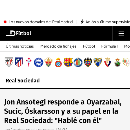
Los nuevos dorsales del Real Madrid
Adiós al último superviv
Fútbol
Últimas noticias
Mercado de fichajes
Fútbol
Fórmula 1
Mo
Real Sociedad
Jon Ansotegi responde a Oyarzabal,
Sucic, Óskarsson y a su papel en la
Real Sociedad: "Hablé con él"
Jon Ansotegi en sala de prensa
.
LALIGA