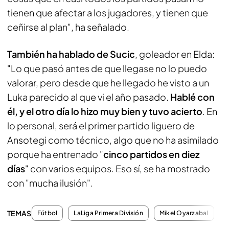
tienen que afectar a los jugadores, y tienen que
ceñirse al plan", ha señalado.
También ha hablado de Sucic
, goleador en Elda:
"Lo que pasó antes de que llegase no lo puedo
valorar, pero desde que he llegado he visto a un
Luka parecido al que vi el año pasado.
Hablé con
él, y el otro día lo hizo muy bien y tuvo acierto
. En
lo personal, será el primer partido liguero de
Ansotegi como técnico, algo que no ha asimilado
porque ha entrenado "
cinco partidos en diez
días
" con varios equipos. Eso sí, se ha mostrado
con "mucha ilusión".
TEMAS
Fútbol
LaLiga Primera División
Mikel Oyarzabal
O