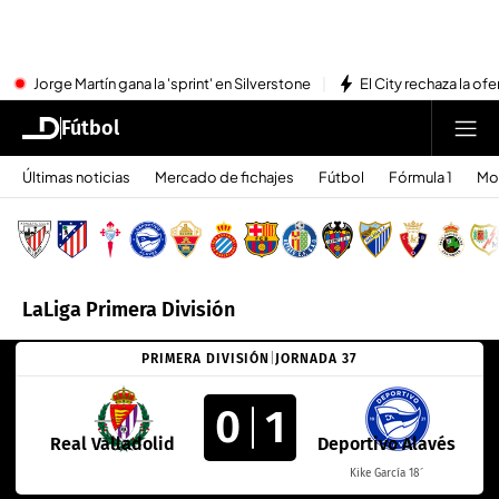
Jorge Martín gana la 'sprint' en Silverstone
El City rechaza la ofe
Fútbol
Últimas noticias
Mercado de fichajes
Fútbol
Fórmula 1
Mo
LaLiga Primera División
PRIMERA DIVISIÓN
|
JORNADA 37
0
1
Real Valladolid
Deportivo Alavés
Kike García 18´