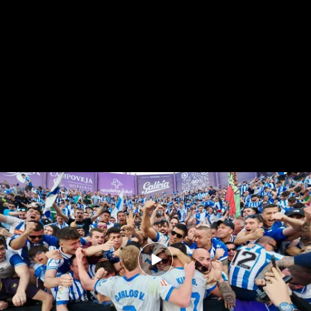
Resumen del Valladolid-Alavés.
Real Valladolid 0-1 Alavés: Kike
García asegura la permanencia con
locura con la afición
Joaquín Anduro
18 MAY 2025 - 21:38h.