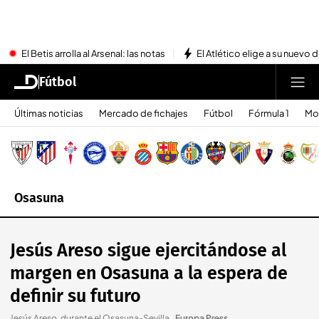
El Betis arrolla al Arsenal: las notas
El Atlético elige a su nuevo 
Fútbol
Últimas noticias
Mercado de fichajes
Fútbol
Fórmula 1
Mo
Osasuna
Jesús Areso sigue ejercitándose al
margen en Osasuna a la espera de
definir su futuro
Jesús Areso, durante el Osasuna-Sevilla.
.
Europa Press