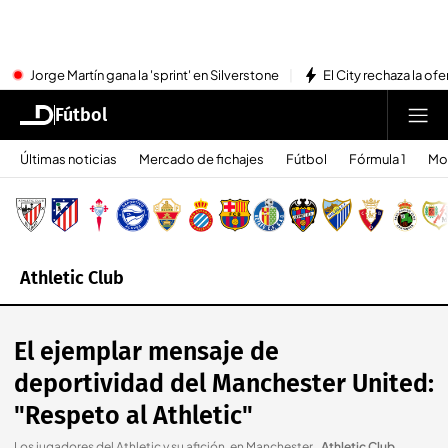
Jorge Martín gana la 'sprint' en Silverstone
El City rechaza la ofe
Fútbol
Últimas noticias
Mercado de fichajes
Fútbol
Fórmula 1
Mo
Athletic Club
El ejemplar mensaje de
deportividad del Manchester United:
"Respeto al Athletic"
Los jugadores del Athletic y su afición, en Manchester.
.
Athletic Club