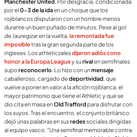
Manchester United
. Por desgracia, condicionada
por el
0-3 de la ida
en un choque que los
rojiblancos disputaron con un hombre menos
durante un buen puñado de minutos. Pese al gol
de Jauregizar en la vuelta,
la remontada fue
imposible
tras la gran segunda parte de los
ingleses. Los athleticzales
dijeron adiós cono
honor a la Europa League
y su
rival
en semifinales
supo
reconocerlo
. Lo hizo con un
mensaje
caballeroso, cargado de
deportividad
, que
vuelve a poner en valor a la afición rojiblanca, el
mayor patrimonio que tiene el Athletic y que se
dio cita en masa en
Old Trafford
para disfrutar con
los suyos. Tras el encuentro, el conjunto británico
dejó unas palabras en sus
redes
sociales dirigidas
al equipo vasco. "Una semifinal memorable contra