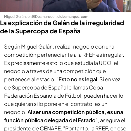
Miguel Galán, en ElDesmarque.
.
eldesmarque.com
La explicación de Galán de la irregularidad
de la Supercopa de España
Según Miguel Galán, realizar negocio con una
competición perteneciente a la RFEF es irregular.
Es precisamente esto lo que estudia la UCO, el
negocio a través de una competición que
pertenece al estado. "
Esto no es legal
. Si en vez
de Supercopa de España le llamas Copa
Federación Española de Fútbol, pueden hacer lo
que quieran si lo pone en el contrato, es un
negocio.
Al ser una competición pública, es una
función pública delegada del Estado
", asegura el
presidente de CENAFE. "Por tanto, la RFEF, en ese