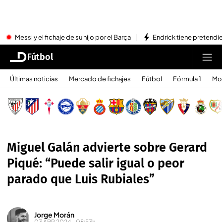
Messi y el fichaje de su hijo por el Barça
Endrick tiene pretendi
Fútbol
Últimas noticias
Mercado de fichajes
Fútbol
Fórmula 1
Mo
Miguel Galán advierte sobre Gerard
Piqué: “Puede salir igual o peor
parado que Luis Rubiales”
Jorge Morán
03 ABR 2024 - 08:53h.