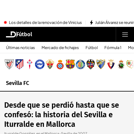
Los detalles de la renovación de Vinicius
Julián Álvarez se reu
Fútbol
Últimas noticias
Mercado de fichajes
Fútbol
Fórmula 1
Mo
Sevilla FC
Desde que se perdió hasta que se
confesó: la historia del Sevilla e
Iturralde en Mallorca
Iturralde González, en el Mallorca-Sevilla de 2007.