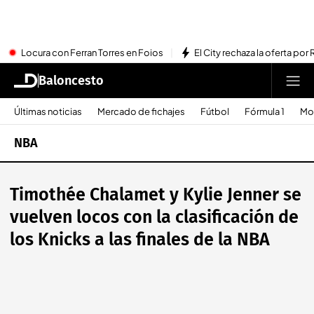
Locura con Ferran Torres en Foios
El City rechaza la oferta por 
Baloncesto
Últimas noticias
Mercado de fichajes
Fútbol
Fórmula 1
Mo
NBA
Timothée Chalamet y Kylie Jenner se
vuelven locos con la clasificación de
los Knicks a las finales de la NBA