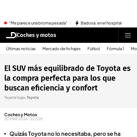
"Me parece una broma pesada"
Badosa, en el hospital
Coches y motos
Últimas noticias
Mercado de fichajes
Fútbol
Fórmula 1
Mo
El SUV más equilibrado de Toyota es
la compra perfecta para los que
buscan eficiencia y confort
Toyota logo
.
Toyota
Coches y Motos
30 MAR 2026 - 22:02h.
Quizás Toyota no lo necesitaba, pero se ha