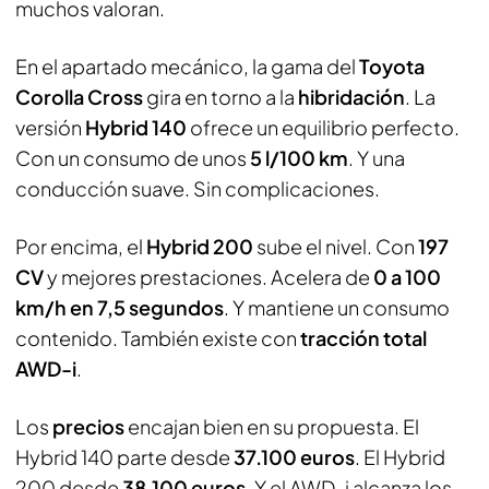
muchos valoran.
En el apartado mecánico, la gama del
Toyota
Corolla Cross
gira en torno a la
hibridación
. La
versión
Hybrid 140
ofrece un equilibrio perfecto.
Con un consumo de unos
5 l/100 km
. Y una
conducción suave. Sin complicaciones.
Por encima, el
Hybrid 200
sube el nivel. Con
197
CV
y mejores prestaciones. Acelera de
0 a 100
km/h en 7,5 segundos
. Y mantiene un consumo
contenido. También existe con
tracción total
AWD-i
.
Los
precios
encajan bien en su propuesta. El
Hybrid 140 parte desde
37.100 euros
. El Hybrid
200 desde
38.100 euros
. Y el AWD-i alcanza los