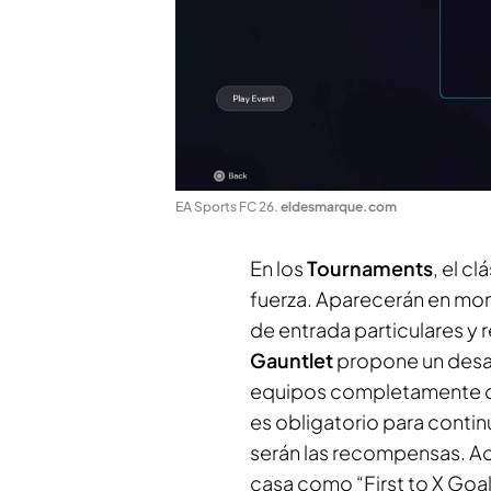
EA Sports FC 26
.
eldesmarque.com
En los
Tournaments
, el c
fuerza. Aparecerán en mom
de entrada particulares y 
Gauntlet
propone un desaf
equipos completamente di
es obligatorio para contin
serán las recompensas. A
casa como “First to X Goals