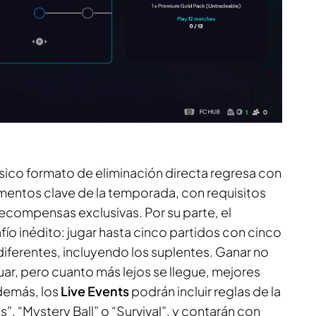
lásico formato de eliminación directa regresa con
entos clave de la temporada, con requisitos
recompensas exclusivas. Por su parte, el
ío inédito: jugar hasta cinco partidos con cinco
ferentes, incluyendo los suplentes. Ganar no
uar, pero cuanto más lejos se llegue, mejores
demás, los
Live Events
podrán incluir reglas de la
”, “Mystery Ball” o “Survival”, y contarán con