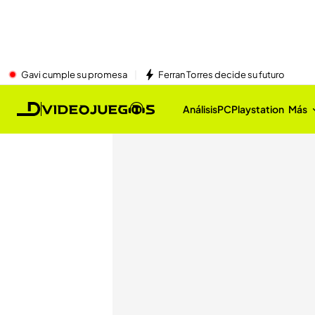
Gavi cumple su promesa
Ferran Torres decide su futuro
Análisis
PC
Playstation
Más