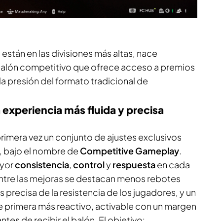
 están en las divisiones más altas, nace
calón competitivo que ofrece acceso a premios
n la presión del formato tradicional de
experiencia más fluida y precisa
imera vez un conjunto de ajustes exclusivos
, bajo el nombre de
Competitive Gameplay
.
ayor
consistencia
,
control
y
respuesta
en cada
ntre las mejoras se destacan menos rebotes
 precisa de la resistencia de los jugadores, y un
de primera más reactivo, activable con un margen
tes de recibir el balón. El objetivo: