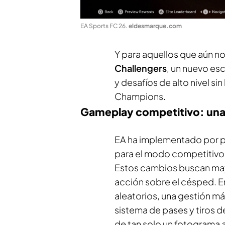
EA Sports FC 26
.
eldesmarque.com
Y para aquellos que aún no
Challengers
, un nuevo es
y desafíos de alto nivel si
Champions.
Gameplay competitivo: una 
EA ha implementado por pr
para el modo competitivo
Estos cambios buscan m
acción sobre el césped. E
aleatorios, una gestión más
sistema de pases y tiros 
de tan solo un fotograma an