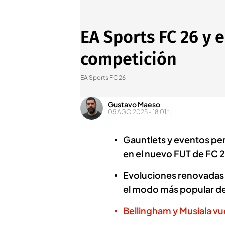
EA Sports FC 26 y 
competición
EA Sports FC 26
Gustavo Maeso
05 AGO 2025 - 18:01h.
Gauntlets y eventos pe
en el nuevo FUT de FC 
Evoluciones renovadas 
el modo más popular de
Bellingham y Musiala vu