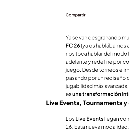
Compartir
Ya se van desgranando mu
FC 26
(ya os hablábamos 
nos toca hablar del modo
adelante y redefine por c
juego. Desde torneos elim
pasando por un rediseño d
jugabilidad más avanzada, 
es
una transformación int
Live Events, Tournaments y 
Los
Live Events
llegan com
26. Esta nueva modalidad,