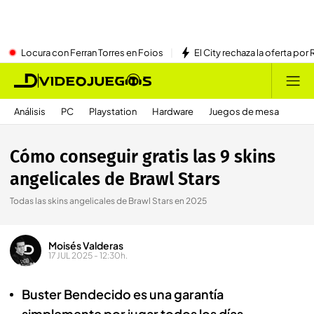
Locura con Ferran Torres en Foios
El City rechaza la oferta por 
Análisis
PC
Playstation
Hardware
Juegos de mesa
Cómo conseguir gratis las 9 skins
angelicales de Brawl Stars
Todas las skins angelicales de Brawl Stars en 2025
Moisés Valderas
17 JUL 2025 - 12:30h.
Buster Bendecido es una garantía
simplemente por jugar todos los días