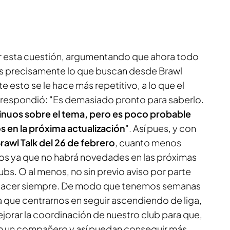
r esta cuestión, argumentando que ahora todo
 es precisamente lo que buscan desde
Brawl
e esto se le hace más repetitivo, a lo que el
 respondió: "
Es demasiado pronto para saberlo.
nuos sobre el tema, pero es poco probable
 en la próxima actualización
". Así pues, y con
rawl Talk del 26 de febrero
, cuanto menos
os ya que no habrá novedades en las próximas
s. O al menos, no sin previo aviso por parte
 hacer siempre. De modo que tenemos semanas
la que centrarnos en seguir ascendiendo de liga,
jorar la coordinación de nuestro club para que,
n un compañero y así puedan conseguir más