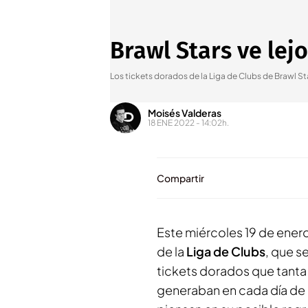
Brawl Stars ve lej
Los tickets dorados de la Liga de Clubs de Brawl St
Moisés Valderas
18 ENE 2022 - 14:02h.
Compartir
Este miércoles 19 de ene
de la
Liga de Clubs
, que s
tickets dorados que tanta
generaban en cada día de 