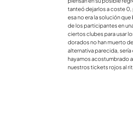
piensan en su posible reg
tanteó dejarlos a coste 0, 
esa no era la solución que
de los participantes en un
ciertos clubes para usar lo
dorados no han muerto del
alternativa parecida, serí
hayamos acostumbrado al 
nuestros tickets rojos al r