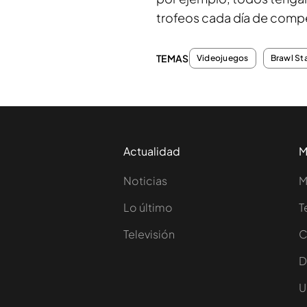
trofeos cada día de compe
TEMAS
Videojuegos
Brawl St
Actualidad
M
Noticias
M
Lo último
T
Televisión
C
D
U