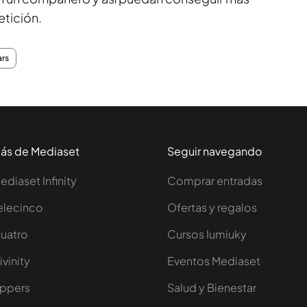
tición.
ars
ás de Mediaset
Seguir navegando
ediaset Infinity
Comprar entradas
elecinco
Ofertas y regalos
uatro
Cursos Iumiuky
ivinity
Eventos Mediaset
ppers
Salud y Bienestar