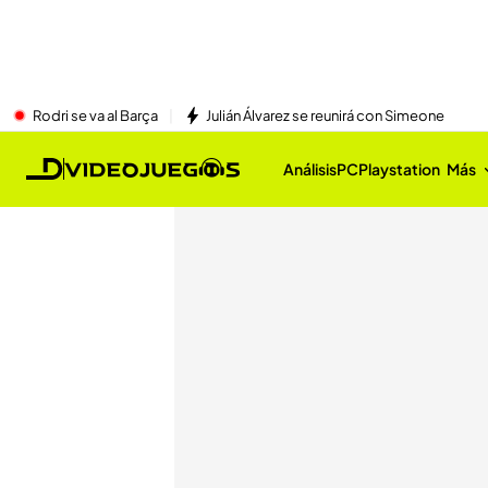
Rodri se va al Barça
Julián Álvarez se reunirá con Simeone
Análisis
PC
Playstation
Más