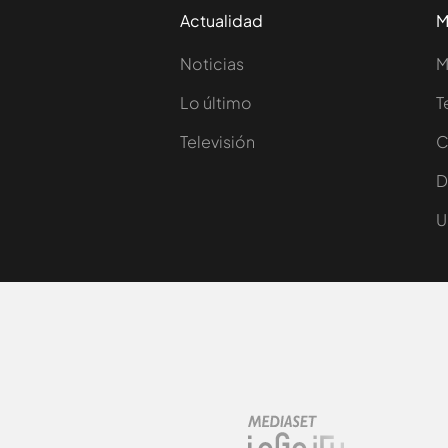
Actualidad
M
Noticias
M
Lo último
T
Televisión
C
D
U