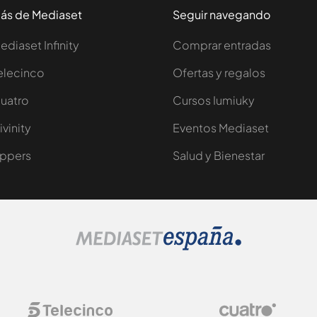
ás de Mediaset
Seguir navegando
ediaset Infinity
Comprar entradas
elecinco
Ofertas y regalos
uatro
Cursos Iumiuky
ivinity
Eventos Mediaset
ppers
Salud y Bienestar