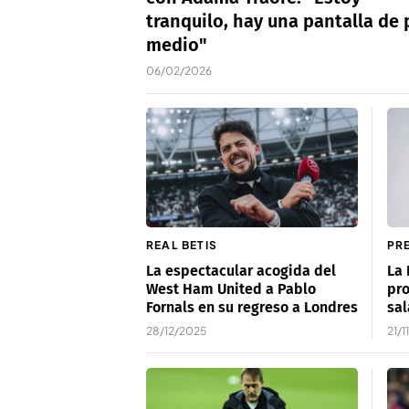
tranquilo, hay una pantalla de 
medio"
06/02/2026
REAL BETIS
PR
La espectacular acogida del
La 
West Ham United a Pablo
pro
Fornals en su regreso a Londres
sal
28/12/2025
21/1