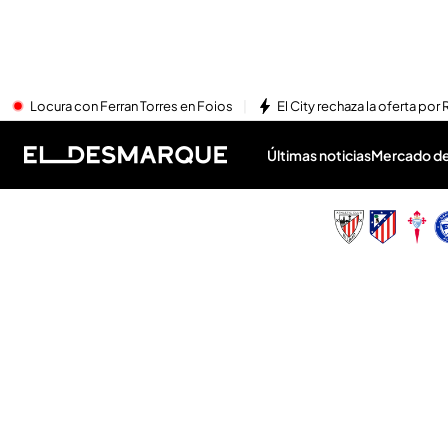
Locura con Ferran Torres en Foios
El City rechaza la oferta por 
Últimas noticias
Mercado de