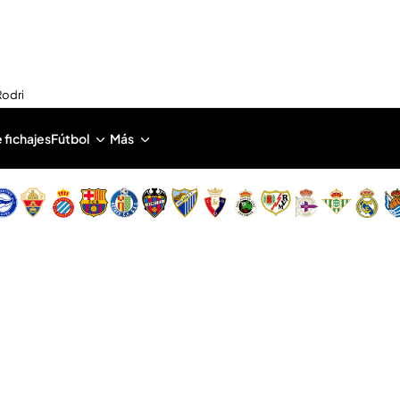
Rodri
 fichajes
Fútbol
Más