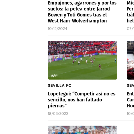
Empujones, agarrones y por los
Mic
suelos: la pelea entre Jarrod
Fer
Bowen y Toti Gomes tras el
trá
West Ham-Wolverhampton
hel
10/12/2024
07/
SEVILLA FC
SEV
Lopetegui: “Competir así no es
Ent
sencillo, nos han faltado
Car
piernas”
Hoo
18/03/2022
10/