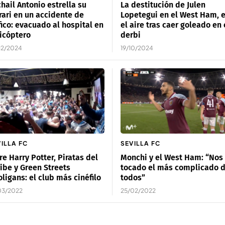
hail Antonio estrella su
La destitución de Julen
rari en un accidente de
Lopetegui en el West Ham, 
fico: evacuado al hospital en
el aire tras caer goleado en 
icóptero
derbi
12/2024
19/10/2024
ILLA FC
SEVILLA FC
re Harry Potter, Piratas del
Monchi y el West Ham: “Nos
ibe y Green Streets
tocado el más complicado 
ligans: el club más cinéfilo
todos”
03/2022
25/02/2022