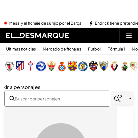
Messi y el fichaje de su hijo por el Barça
Endrick tiene pretendi
Últimas noticias
Mercado de fichajes
Fútbol
Fórmula 1
Mo
Ir a personajes