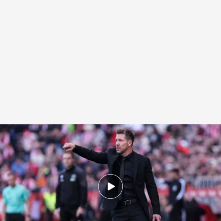
Diego Pablo Simeone, entre los objetivos de Apollo con el Atlético
.
(Fuente: Europa Press)
Diego Páez de Roque
Madrid, 24 DIC 2025 - 08:59h.
La llegada de Apollo al Atlético de Madrid fue
una de las noticias del año