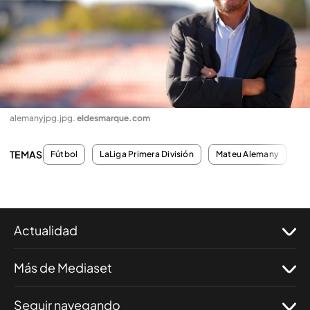
alemanyjpg.jpg
.
eldesmarque.com
TEMAS
Fútbol
LaLiga Primera División
Mateu Alemany
D
Actualidad
Más de Mediaset
Seguir navegando