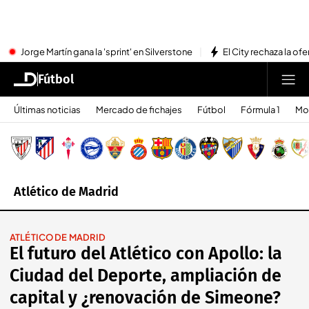
Jorge Martín gana la 'sprint' en Silverstone
El City rechaza la ofe
Fútbol
Últimas noticias
Mercado de fichajes
Fútbol
Fórmula 1
Mo
Atlético de Madrid
ATLÉTICO DE MADRID
El futuro del Atlético con Apollo: la
Ciudad del Deporte, ampliación de
capital y ¿renovación de Simeone?