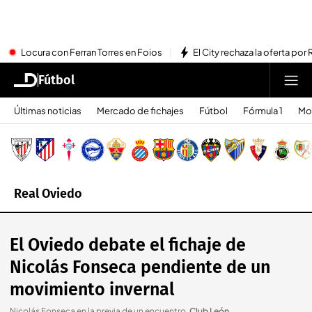
Locura con Ferran Torres en Foios
El City rechaza la oferta por 
Fútbol
Últimas noticias
Mercado de fichajes
Fútbol
Fórmula 1
Mo
Real Oviedo
El Oviedo debate el fichaje de
Nicolás Fonseca pendiente de un
movimiento invernal
Nicolás Fonseca en la previa de un encuentro
.
Club León