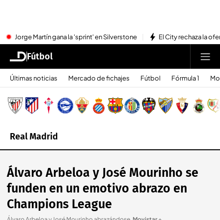
Jorge Martín gana la 'sprint' en Silverstone
El City rechaza la ofe
Fútbol
Últimas noticias
Mercado de fichajes
Fútbol
Fórmula 1
Mo
Real Madrid
Álvaro Arbeloa y José Mourinho se
funden en un emotivo abrazo en
Champions League
Álvaro Arbeloa y José Mourinho abrazándose
.
Movistar +