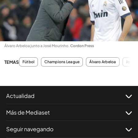
Álvaro Arbeloa junto a José Mourinho
.
Cordon Press
TEMAS
Fútbol
Champions League
Álvaro Arbeloa
José M
Actualidad
Más de Mediaset
Seguir navegando