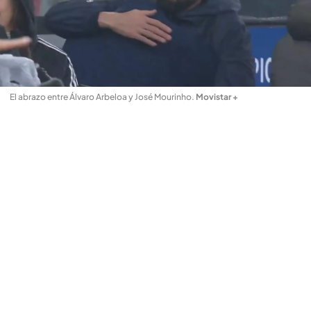
El abrazo entre Álvaro Arbeloa y José Mourinho
.
Movistar +