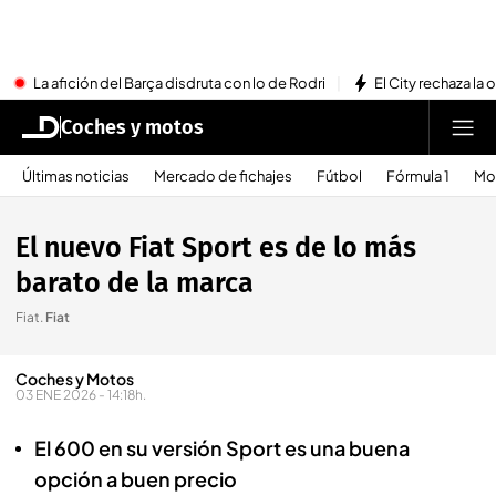
La afición del Barça disdruta con lo de Rodri
El City rechaza la 
Coches y motos
Últimas noticias
Mercado de fichajes
Fútbol
Fórmula 1
Mo
El nuevo Fiat Sport es de lo más
barato de la marca
Fiat
.
Fiat
Coches y Motos
03 ENE 2026 - 14:18h.
El 600 en su versión Sport es una buena
opción a buen precio