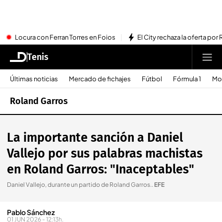
Locura con Ferran Torres en Foios
El City rechaza la oferta por 
Tenis
Últimas noticias
Mercado de fichajes
Fútbol
Fórmula 1
Mo
Roland Garros
La importante sanción a Daniel
Vallejo por sus palabras machistas
en Roland Garros: "Inaceptables"
Daniel Vallejo, durante un partido de Roland Garros.
.
EFE
Pablo Sánchez
01 JUN 2026 - 12:13h.