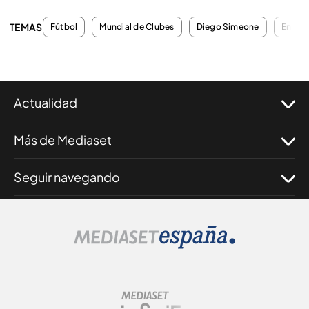
TEMAS
Fútbol
Mundial de Clubes
Diego Simeone
En dir
Actualidad
Más de Mediaset
Seguir navegando