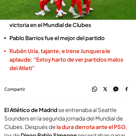
19 JUN 2025 - 22:01h.
El Atlético de Madrid ha logrado su primera
victoria en el Mundial de Clubes
Pablo Barrios fue el mejor del partido
Rubén Uría, tajante, e Irene Junquera le
aplaude: “Estoy harto de ver partidos malos
del Atleti”
Compartir
El Atlético de Madrid
se entrenaba al Seattle
Sounders en la segunda jornada del Mundial de
Clubes. Después de
la dura derrota ante el PSG
,
los de
Diego Pablo Simeone
necesitaban ganar