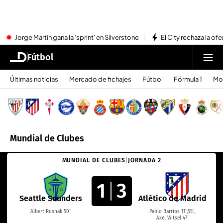
Jorge Martín gana la 'sprint' en Silverstone
El City rechaza la ofe
Fútbol
Últimas noticias
Mercado de fichajes
Fútbol
Fórmula 1
Mo
Mundial de Clubes
MUNDIAL DE CLUBES
|
JORNADA 2
1
3
Seattle Sounders
Atlético de Madrid
Albert Rusnak 50´
Pablo Barrios 11´,55´,
Axel Witsel 47´