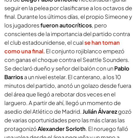
seguir en la pelea por clasificarse a los octavos de
final. Durante los últimos días, el propio Simeone y
los jugadores
fueron autocríticos
, pero
conscientes de la importancia del partido contra
el club estadounidense, el cual
se han toman
como una final.
El conjunto rojiblanco empezó
con ganas el choque contra el Seattle Sounders.
Se declaró dueño y señor del balón con un
Pablo
Barrios
a un nivel estelar. El canterano, a los 10
minutos del partido, anotó un golazo desde fuera
del área que llegó a rebotar dos veces en el
larguero. A partir de ahí, llegó un momento de
asedio del Atlético de Madrid.
Julián
Álvarez
gozó
de varias oportunidades pero las más claras las
protagonizó
Alexander Sorloth
. El noruego falló
una volea desde el área pequeña y un mano a