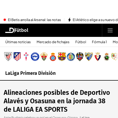
El Betis arrolla al Arsenal: las notas
El Atlético elige a su nuevo 
Fútbol
Últimas noticias
Mercado de fichajes
Fútbol
Fórmula 1
Mo
LaLiga Primera División
Alineaciones posibles de Deportivo
Alavés y Osasuna en la jornada 38
de LALIGA EA SPORTS
Ante Budimir celebra un gol en el Osasuna-Girona.
.
LaLiga