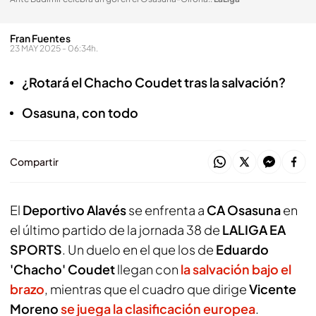
Fran Fuentes
23 MAY 2025 - 06:34h.
¿Rotará el Chacho Coudet tras la salvación?
Osasuna, con todo
Compartir
El
Deportivo Alavés
se enfrenta a
CA Osasuna
en
el último partido de la jornada 38 de
LALIGA EA
SPORTS
. Un duelo en el que los de
Eduardo
'Chacho' Coudet
llegan con
la salvación bajo el
brazo
, mientras que el cuadro que dirige
Vicente
Moreno
se juega la clasificación europea
.