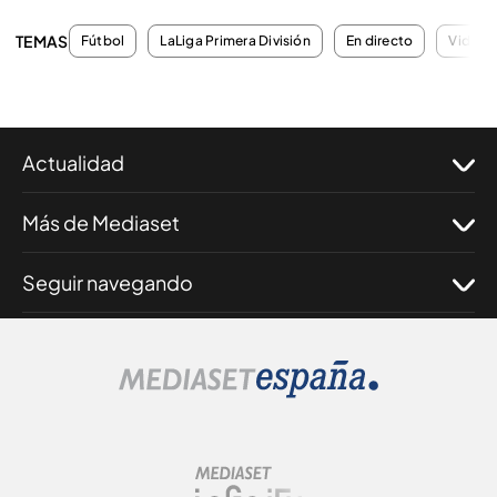
TEMAS
Fútbol
LaLiga Primera División
En directo
Videor
Actualidad
Más de Mediaset
Seguir navegando