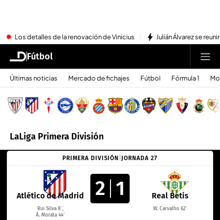
Los detalles de la renovación de Vinicius
Julián Álvarez se reu
Fútbol
Últimas noticias
Mercado de fichajes
Fútbol
Fórmula 1
Mo
LaLiga Primera División
PRIMERA DIVISIÓN
|
JORNADA 27
2
1
Atlético de Madrid
Real Betis
Rui Silva 8´,
W. Carvalho 62´
Á. Morata 44´