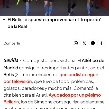
El Atleti, a superar el golpe de la Copa del Rey
El Betis, dispuesto a aprovechar el 'tropezón'
de la Real
Compartir
Sevilla
Con lo justo, pero victoria. El
Atlético de
Madrid
consiguió tres importantes puntos ante el
Betis
(2-1) en un encuentro,
que pudiste seguir
por televisión
, que tuvo de todo: polémicas,
golazos, paradones y mucho más. Comenzó la
cita bien para el Atleti.
Ayudados por un pésimo
Bellerín
, los de Simeone conseguirían adelantarse
en el marcador muy pronto gracias a un gol en