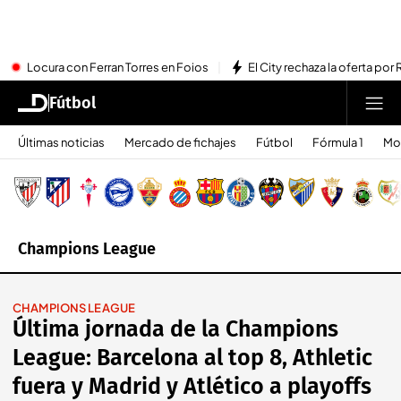
Locura con Ferran Torres en Foios
El City rechaza la oferta por 
Fútbol
Últimas noticias
Mercado de fichajes
Fútbol
Fórmula 1
Mo
Champions League
CHAMPIONS LEAGUE
Última jornada de la Champions
League: Barcelona al top 8, Athletic
fuera y Madrid y Atlético a playoffs