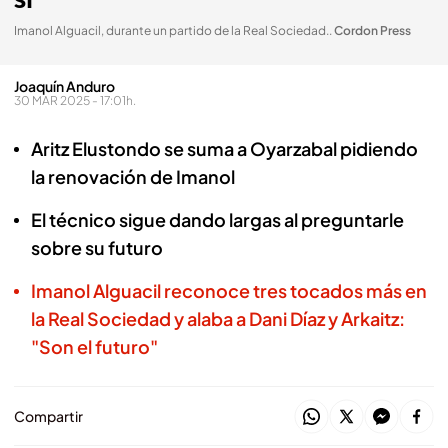
sí"
Imanol Alguacil, durante un partido de la Real Sociedad.
.
Cordon Press
Joaquín Anduro
30 MAR 2025 - 17:01h.
Aritz Elustondo se suma a Oyarzabal pidiendo
la renovación de Imanol
El técnico sigue dando largas al preguntarle
sobre su futuro
Imanol Alguacil reconoce tres tocados más en
la Real Sociedad y alaba a Dani Díaz y Arkaitz:
"Son el futuro"
Compartir