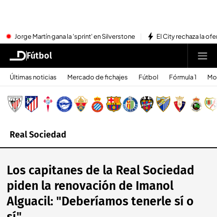
Jorge Martín gana la 'sprint' en Silverstone
El City rechaza la ofe
Fútbol
Últimas noticias
Mercado de fichajes
Fútbol
Fórmula 1
Mo
Real Sociedad
Los capitanes de la Real Sociedad
piden la renovación de Imanol
Alguacil: "Deberíamos tenerle sí o