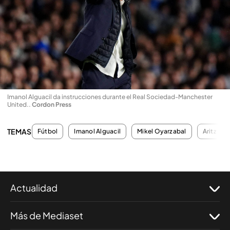
Imanol Alguacil da instrucciones durante el Real Sociedad-Manchester
United.
.
Cordon Press
TEMAS
Fútbol
Imanol Alguacil
Mikel Oyarzabal
Aritz El
Actualidad
Más de Mediaset