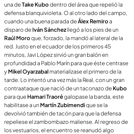
una de
Take Kubo
dentro del área que repelió la
defensa blanquivioleta. O al otro lado del campo,
cuando una buena parada de
Álex Remiro
a
disparo de
Iván Sánchez
llegó a los pies de un
Raúl Moro
que, forzado, la mandó al lateral de la
red. Justo en el ecuador de los primeros 45
minutos, Javi López sirvió un gran balón en
profundidad a Pablo Marín para que éste centrase
y
Mikel Oyarzabal
materializase el primero de la
tarde. Lo intentó una vez más la Real, con un gran
contraataque que nació de un taconazo de
Kubo
para que
Hamari Traoré
galopase la banda, este
habilitase a un
Martín Zubimendi
que se la
devolvió también de tacón para que la defensa
repeliese el zambombazo maliense. Al regreso de
los vestuarios, el encuentro se reanudó algo