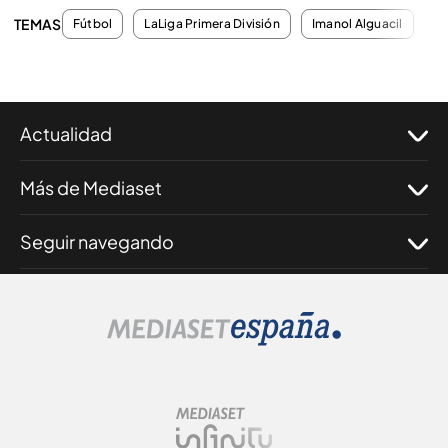
TEMAS
Fútbol
LaLiga Primera División
Imanol Alguacil
Mi
Actualidad
Más de Mediaset
Seguir navegando