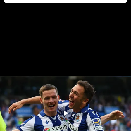
El resumen en vídeo del Real Sociedad-Valladolid.
Real Sociedad 2-1 Real Valladolid:
respiro donostiarra ante un Pucela
hundido
Joaquín Anduro