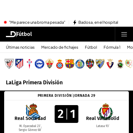
"Me parece una broma pesada"
Badosa, en el hospital
Fútbol
Últimas noticias
Mercado de fichajes
Fútbol
Fórmula 1
Mo
LaLiga Primera División
PRIMERA DIVISIÓN
|
JORNADA 29
2
1
Real Sociedad
Real Valladolid
M. Oyarzabal 23´,
Latasa 93´
Sergio Gómez 68´