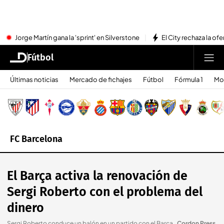
Jorge Martín gana la 'sprint' en Silverstone
El City rechaza la ofe
Fútbol
Últimas noticias
Mercado de fichajes
Fútbol
Fórmula 1
Mo
FC Barcelona
El Barça activa la renovación de
Sergi Roberto con el problema del
dinero
Sergi Roberto conduce un balón en un partido con el Barça.
.
Cordon Press