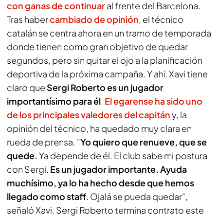
con ganas de continuar
al frente del Barcelona.
Tras haber
cambiado de opinión
, el técnico
catalán se centra ahora en un tramo de temporada
donde tienen como gran objetivo de quedar
segundos, pero sin quitar el ojo a la planificación
deportiva de la próxima campaña. Y ahí, Xavi tiene
claro que
Sergi Roberto es un jugador
importantísimo para él
.
El egarense ha sido uno
de los principales valedores del capitán
y, la
opinión del técnico, ha quedado muy clara en
rueda de prensa. "
Yo quiero que renueve, que se
quede.
Ya depende de él. El club sabe mi postura
con Sergi.
Es un jugador importante. Ayuda
muchísimo, ya lo ha hecho desde que hemos
llegado como
staff
.
Ojalá se pueda quedar",
señaló Xavi. Sergi Roberto termina contrato este