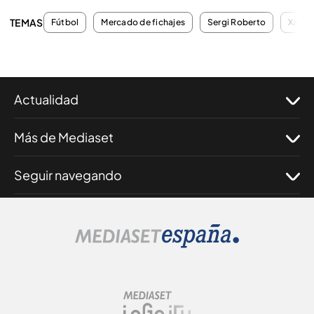
TEMAS
Fútbol
Mercado de fichajes
Sergi Roberto
Xavi 
Actualidad
Más de Mediaset
Seguir navegando