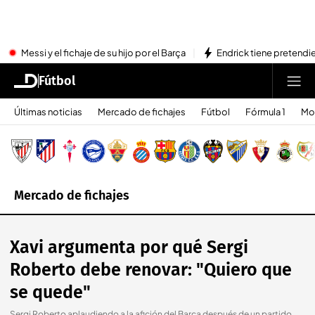
Messi y el fichaje de su hijo por el Barça
Endrick tiene pretendi
Fútbol
Últimas noticias
Mercado de fichajes
Fútbol
Fórmula 1
Mo
Mercado de fichajes
Xavi argumenta por qué Sergi
Roberto debe renovar: "Quiero que
se quede"
Sergi Roberto aplaudiendo a la afición del Barça después de un partido.
.