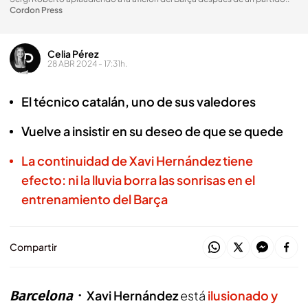
Cordon Press
Celia Pérez
28 ABR 2024 - 17:31h.
El técnico catalán, uno de sus valedores
Vuelve a insistir en su deseo de que se quede
La continuidad de Xavi Hernández tiene
efecto: ni la lluvia borra las sonrisas en el
entrenamiento del Barça
Compartir
Barcelona
Xavi Hernández
está
ilusionado y