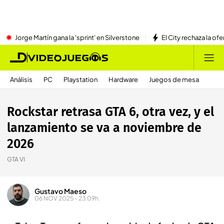
Jorge Martín gana la 'sprint' en Silverstone
El City rechaza la ofe
Análisis
PC
Playstation
Hardware
Juegos de mesa
Rockstar retrasa GTA 6, otra vez, y el
lanzamiento se va a noviembre de
2026
GTA VI
Gustavo Maeso
06 NOV 2025 - 23:09h.