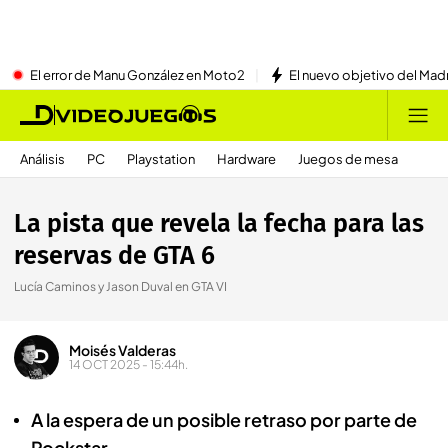
El error de Manu González en Moto2
El nuevo objetivo del Mad
Análisis
PC
Playstation
Hardware
Juegos de mesa
La pista que revela la fecha para las
reservas de GTA 6
Lucía Caminos y Jason Duval en GTA VI
Moisés Valderas
14 OCT 2025 - 15:44h.
A la espera de un posible retraso por parte de
Rockstar