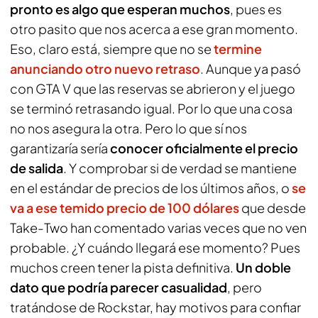
pronto es algo que esperan muchos
, pues es
otro pasito que nos acerca a ese gran momento.
Eso, claro está, siempre que no se
termine
anunciando otro nuevo retraso
. Aunque ya pasó
con
GTA V
que las reservas se abrieron y el juego
se terminó retrasando igual. Por lo que una cosa
no nos asegura la otra. Pero lo que sí nos
garantizaría sería
conocer oficialmente el precio
de salida
. Y comprobar si de verdad se mantiene
en el estándar de precios de los últimos años, o
se
va a ese temido precio de 100 dólares
que desde
Take-Two han comentado varias veces que no ven
probable. ¿Y cuándo llegará ese momento? Pues
muchos creen tener la pista definitiva.
Un doble
dato que podría parecer casualidad
, pero
tratándose de Rockstar, hay motivos para confiar