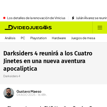
Los detalles de la renovación de Vinicius
Julián Álvarez se reu
Análisis
PC
Playstation
Hardware
Juegos de mesa
Darksiders 4 reunirá a los Cuatro
Jinetes en una nueva aventura
apocalíptica
Darksiders 4
Gustavo Maeso
04 AGO 2025 - 16:48h.