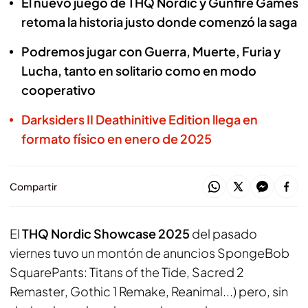
El nuevo juego de THQ Nordic y Gunfire Games
retoma la historia justo donde comenzó la saga
Podremos jugar con Guerra, Muerte, Furia y
Lucha, tanto en solitario como en modo
cooperativo
Darksiders II Deathinitive Edition llega en
formato físico en enero de 2025
Compartir
El
THQ Nordic Showcase 2025
del pasado
viernes tuvo un montón de anuncios
SpongeBob
SquarePants: Titans of the Tide
,
Sacred 2
Remaster
,
Gothic 1 Remake
,
Reanimal
...) pero, sin