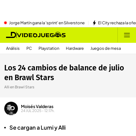
Jorge Martín gana la 'sprint' en Silverstone
El City rechaza la ofe
Análisis
PC
Playstation
Hardware
Juegos de mesa
Los 24 cambios de balance de julio
en Brawl Stars
Alli en Brawl Stars
Moisés Valderas
24 JUL 2025 - 12:17h.
Se cargan a Lumi y Alli