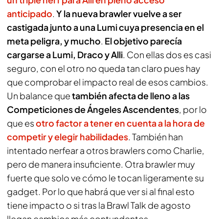
anticipado
.
Y la nueva brawler vuelve a ser
castigada junto a una Lumi cuya presencia en el
meta peligra, y mucho
.
El objetivo parecía
cargarse a Lumi, Draco y Alli
. Con ellas dos es casi
seguro, con el otro no queda tan claro pues hay
que comprobar el impacto real de esos cambios.
Un balance que
también afecta de lleno a las
Competiciones de Ángeles Ascendentes
, por lo
que es
otro factor a tener en cuenta a la hora de
competir y elegir habilidades
. También han
intentado nerfear a otros brawlers como Charlie,
pero de manera insuficiente. Otra brawler muy
fuerte que solo ve cómo le tocan ligeramente su
gadget. Por lo que habrá que ver si al final esto
tiene impacto o si tras la Brawl Talk de agosto
llegan cambios más contundentes.