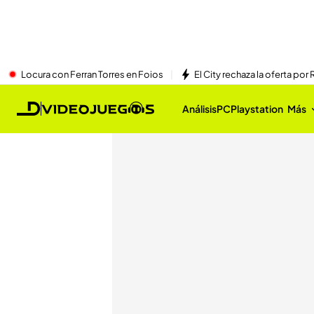
Locura con Ferran Torres en Foios
El City rechaza la oferta por 
Análisis
PC
Playstation
Más