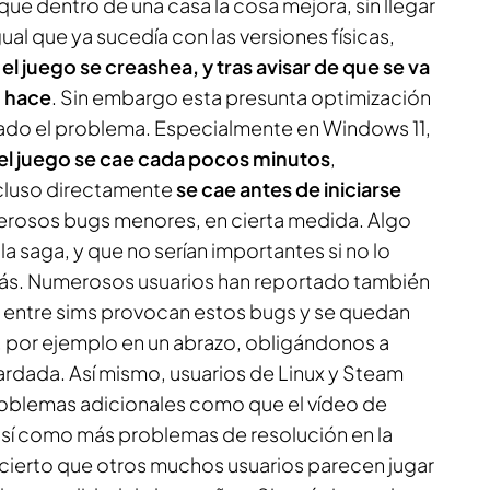
que dentro de una casa la cosa mejora, sin llegar
gual que ya sucedía con las versiones físicas,
l juego se creashea, y tras avisar de que se va
o hace
. Sin embargo esta presunta optimización
vado el problema. Especialmente en Windows 11,
el juego se cae cada pocos minutos
,
ncluso directamente
se cae antes de iniciarse
erosos bugs menores, en cierta medida. Algo
 saga, y que no serían importantes si no lo
s. Numerosos usuarios han reportado también
 entre sims provocan estos bugs y se quedan
 por ejemplo en un abrazo, obligándonos a
uardada. Así mismo, usuarios de Linux y Steam
oblemas adicionales como que el vídeo de
 así como más problemas de resolución en la
s cierto que otros muchos usuarios parecen jugar