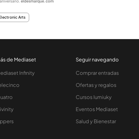
 aniversario
.
eldesmarque.com
Electronic Arts
ás de Mediaset
Seguir navegando
ediaset Infinity
Comprar entradas
elecinco
Ofertas y regalos
uatro
Cursos Iumiuky
ivinity
Eventos Mediaset
ppers
Salud y Bienestar