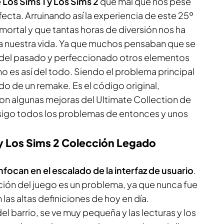
e
Los Sims 1
y
Los Sims 2
que mal que nos pese
cta. Arruinando así la experiencia de este 25º
nmortal y que tantas horas de diversión nos ha
da nuestra vida. Ya que muchos pensaban que se
s del pasado y perfeccionado otros elementos
o es así del todo. Siendo el problema principal
o de un remake. Es el código original,
n algunas mejoras del Ultimate Collection de
nsigo todos los problemas de entonces y unos
y Los Sims 2 Colección Legado
focan en el escalado de la interfaz de usuario
.
lución del juego es un problema, ya que nunca fue
las altas definiciones de hoy en día.
el barrio, se ve muy pequeña y las lecturas y los