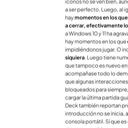
iconos no se ven bien, aun
a ser perfecto. Luego, al i
hay
momentos en los que e
a cerrar, efectivamente l
a Windows 10 y 11 ha agra
hay momentos en los que
impidiéndonos jugar. O i
siquiera
. Luego tiene num
que tampoco es nuevo en la
acompañase todo lo demá
que algunas interacciones
bloqueados para siempre,
cargar la última partida g
Deck también reportan pr
introducción no se inicia,
consola portátil. Sí que e