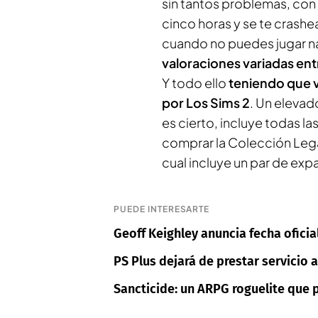
sin tantos problemas, con 
cinco horas y se te crashe
cuando no puedes jugar na
valoraciones variadas ent
Y todo ello
teniendo que v
por
Los Sims 2
. Un elevad
es cierto, incluye todas l
comprar la Colección Leg
cual incluye un par de ex
PUEDE INTERESARTE
Geoff Keighley anuncia fecha ofici
PS Plus dejará de prestar servicio 
Sancticide: un ARPG roguelite que 