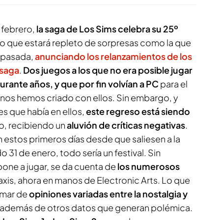
 febrero,
la saga de
Los Sims
celebra su 25º
 que estará repleto de sorpresas como la que
a pasada,
anunciando los relanzamientos de los
 saga
.
Dos juegos a los que no era posible jugar
durante años, y que por fin volvían a PC
para el
 nos hemos criado con ellos. Sin embargo, y
es que había en ellos,
este regreso está siendo
, recibiendo un
aluvión de críticas negativas
.
 estos primeros días desde que saliesen a la
o 31 de enero, todo sería un festival. Sin
one a jugar, se da cuenta de
los numerosos
xis, ahora en manos de Electronic Arts. Lo que
 mar de
opiniones variadas entre la nostalgia y
 además de otros datos que generan polémica.