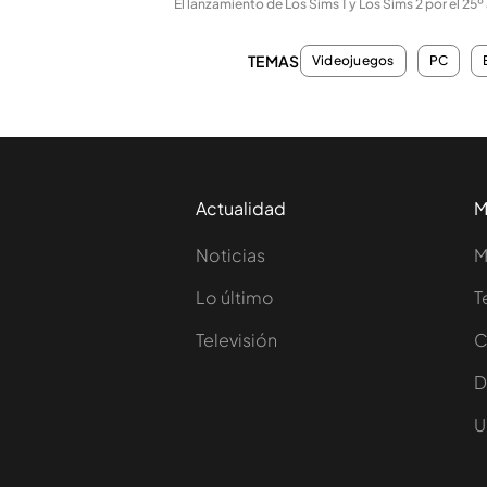
El lanzamiento de Los Sims 1 y Los Sims 2 por el 25º
TEMAS
Videojuegos
PC
Actualidad
M
Noticias
M
Lo último
T
Televisión
C
D
U