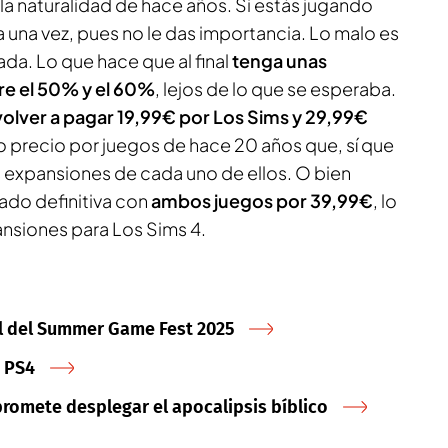
la naturalidad de hace años. Si estás jugando
a una vez, pues no le das importancia. Lo malo es
da. Lo que hace que al final
tenga unas
re el 50% y el 60%
, lejos de lo que se esperaba.
olver a pagar 19,99€ por
Los Sims
y 29,99€
o precio por juegos de hace 20 años que, sí que
as expansiones de cada uno de ellos. O bien
ado definitiva con
ambos juegos por 39,99€
, lo
pansiones para
Los Sims 4
.
al del Summer Game Fest 2025
a PS4
promete desplegar el apocalipsis bíblico