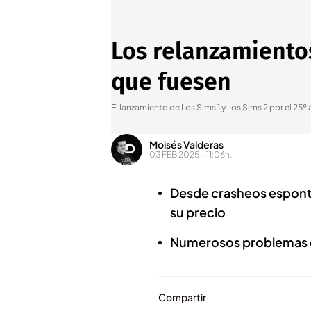
Los relanzamiento
que fuesen
El lanzamiento de Los Sims 1 y Los Sims 2 por el 25º 
Moisés Valderas
03 FEB 2025 - 11:06h.
Desde crasheos espont
su precio
Numerosos problemas q
Compartir