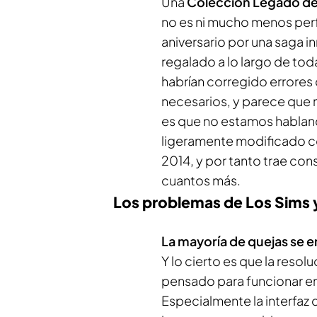
Una
Colección Legado d
no es ni mucho menos perfe
aniversario por una saga i
regalado a lo largo de to
habrían corregido errore
necesarios, y parece que n
es que no estamos habland
ligeramente modificado co
2014, y por tanto trae co
cuantos más.
Los problemas de Los Sims 
La mayoría de quejas se en
Y lo cierto es que la reso
pensado para funcionar en 
Especialmente la interfaz d