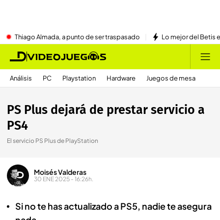
Thiago Almada, a punto de ser traspasado
Lo mejor del Betis e
Análisis
PC
Playstation
Hardware
Juegos de mesa
PS Plus dejará de prestar servicio a
PS4
El servicio PS Plus de PlayStation
Moisés Valderas
30 ENE 2025 - 16:26h.
Si no te has actualizado a PS5, nadie te asegura
nada