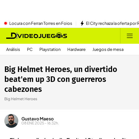
Locura con Ferran Torres en Foios
El City rechaza la oferta por 
Análisis
PC
Playstation
Hardware
Juegos de mesa
Big Helmet Heroes, un divertido
beat'em up 3D con guerreros
cabezones
Big Helmet Heroes
Gustavo Maeso
08 ENE 2025 - 16:32h.